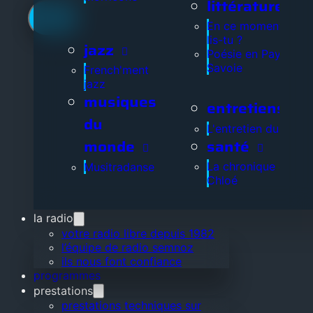
littérature
En ce moment, que
lis-tu ?
jazz
Poésie en Pays de
Savoie
French'ment
jazz
musiques
entretiens
du
L'entretien du jour
santé
monde
La chronique de
Musitradanse
Chloé
la radio
votre radio libre depuis 1982
l’équipe de radio semnoz
ils nous font confiance
programmes
prestations
prestations techniques sur