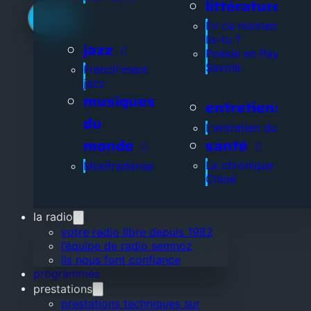
littérature
En ce moment, que
lis-tu ?
jazz
Poésie en Pays de
Savoie
French'ment
jazz
musiques
entretiens
du
L'entretien du jour
santé
monde
La chronique de
Musitradanse
Chloé
la radio
votre radio libre depuis 1982
l’équipe de radio semnoz
ils nous font confiance
programmes
prestations
prestations techniques sur