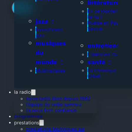
littérature
En ce moment, que
lis-tu ?
jazz
Poésie en Pays de
Savoie
French'ment
jazz
musiques
entretiens
du
L'entretien du jour
santé
monde
La chronique de
Musitradanse
Chloé
la radio
votre radio libre depuis 1982
l’équipe de radio semnoz
ils nous font confiance
programmes
prestations
prestations techniques sur