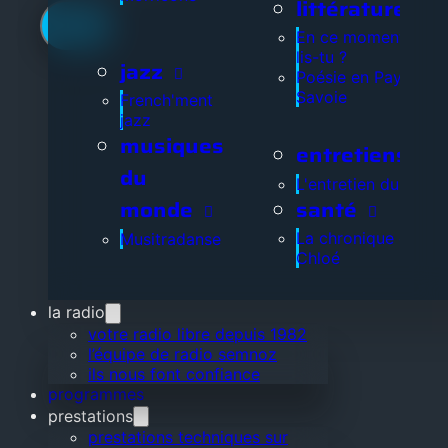
littérature
En ce moment, que
lis-tu ?
jazz
Poésie en Pays de
Savoie
French'ment
jazz
musiques
entretiens
du
L'entretien du jour
santé
monde
La chronique de
Musitradanse
Chloé
la radio
votre radio libre depuis 1982
l’équipe de radio semnoz
ils nous font confiance
programmes
prestations
prestations techniques sur