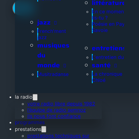
littérature
En ce moment, que
lis-tu ?
jazz
Poésie en Pays de
Savoie
French'ment
jazz
musiques
entretiens
du
L'entretien du jour
santé
monde
La chronique de
Musitradanse
Chloé
la radio
votre radio libre depuis 1982
l’équipe de radio semnoz
ils nous font confiance
programmes
prestations
prestations techniques sur