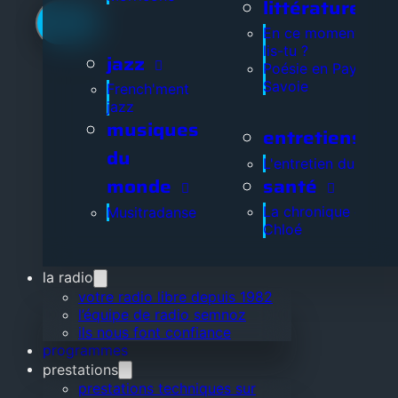
littérature
En ce moment, que
lis-tu ?
jazz
Poésie en Pays de
Savoie
French'ment
jazz
musiques
entretiens
du
L'entretien du jour
santé
monde
La chronique de
Musitradanse
Chloé
la radio
votre radio libre depuis 1982
l’équipe de radio semnoz
ils nous font confiance
programmes
prestations
prestations techniques sur