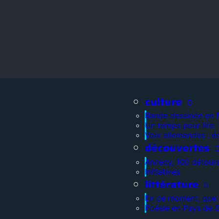
culture
Bande dessinée en 
Un temps pour lire
Voix allemandes : é
découvertes
Annecy, 100 détour
Initiatives
littérature
En ce moment, que l
Poésie en Pays de 