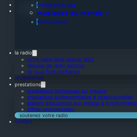
Facebook
French'ment jazz
Instagram
musiques du monde
Musitradanse
la radio
votre radio libre depuis 1982
l’équipe de radio semnoz
ils nous font confiance
programmes
prestations
prestations techniques sur mesure
prestations évènementielles & rédactionnelles
ateliers d’éducation aux médias & à l’informatio
offres commerciales
soutenez votre radio
contact