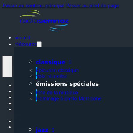
Passer au contenu principal
Passer au pied de page
accueil
réécoutez
classique
Épicurien classique
Voix plurielles
émissions spéciales
Accueil
Réécoutez
Fête de la musique
La radio
Hommage à Ennio Morricone
Grille des programmes
Adhérez, soutenez, devenez
partenaire
Nos partenaires
Contactez-nous
jazz