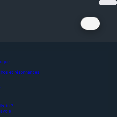
fugue
chos et résonnances
s
is-tu ?
Savoie