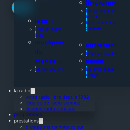
littérature
En ce moment, que
lis-tu ?
jazz
Poésie en Pays de
Savoie
French'ment
jazz
musiques
entretiens
du
L'entretien du jour
santé
monde
La chronique de
Musitradanse
Chloé
la radio
votre radio libre depuis 1982
l’équipe de radio semnoz
ils nous font confiance
programmes
prestations
prestations techniques sur