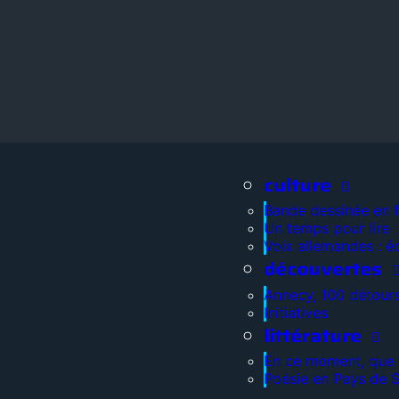
culture
Bande dessinée en 
Un temps pour lire
Voix allemandes : é
découvertes
Annecy, 100 détour
Initiatives
littérature
En ce moment, que l
Poésie en Pays de 