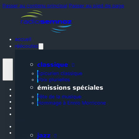
Passer au contenu principal
Passer au pied de page
accueil
réécoutez
classique
Épicurien classique
Voix plurielles
émissions spéciales
Accueil
Réécoutez
Fête de la musique
La radio
Hommage à Ennio Morricone
Grille des programmes
Adhérez, soutenez, devenez
partenaire
Nos partenaires
Contactez-nous
jazz