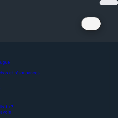
fugue
chos et résonnances
s
is-tu ?
Savoie