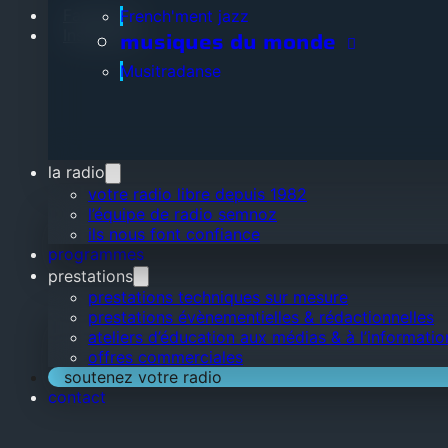
Facebook
French'ment jazz
Instagram
musiques du monde
Musitradanse
la radio
votre radio libre depuis 1982
l’équipe de radio semnoz
ils nous font confiance
programmes
prestations
prestations techniques sur mesure
prestations évènementielles & rédactionnelles
ateliers d’éducation aux médias & à l’informatio
offres commerciales
soutenez votre radio
contact