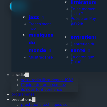
littérature
En ce moment, que
lis-tu ?
jazz
Poésie en Pays de
Savoie
French'ment
jazz
musiques
entretiens
du
L'entretien du jour
santé
monde
La chronique de
Musitradanse
Chloé
la radio
votre radio libre depuis 1982
l’équipe de radio semnoz
ils nous font confiance
programmes
prestations
prestations techniques sur