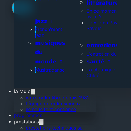
littérature
En ce moment, que
lis-tu ?
jazz
Poésie en Pays de
Savoie
French'ment
jazz
musiques
entretiens
du
L'entretien du jour
santé
monde
La chronique de
Musitradanse
Chloé
la radio
votre radio libre depuis 1982
l’équipe de radio semnoz
ils nous font confiance
programmes
prestations
prestations techniques sur