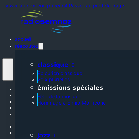
Passer au contenu principal
Passer au pied de page
accueil
réécoutez
classique
Épicurien classique
Voix plurielles
émissions spéciales
Accueil
Réécoutez
Fête de la musique
La radio
Hommage à Ennio Morricone
Grille des programmes
Adhérez, soutenez, devenez
partenaire
Nos partenaires
Contactez-nous
jazz