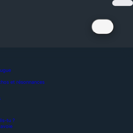
fugue
chos et résonnances
s
is-tu ?
Savoie