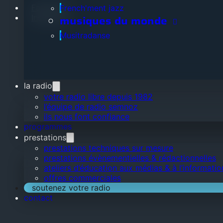
Facebook
French'ment jazz
Instagram
musiques du monde
Musitradanse
la radio
votre radio libre depuis 1982
l’équipe de radio semnoz
ils nous font confiance
programmes
prestations
prestations techniques sur mesure
prestations évènementielles & rédactionnelles
ateliers d’éducation aux médias & à l’informatio
offres commerciales
soutenez votre radio
contact