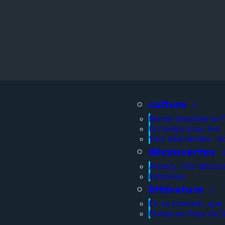
culture
Bande dessinée en 
Un temps pour lire
Voix allemandes : é
découvertes
Annecy, 100 détour
Initiatives
littérature
En ce moment, que l
Poésie en Pays de 