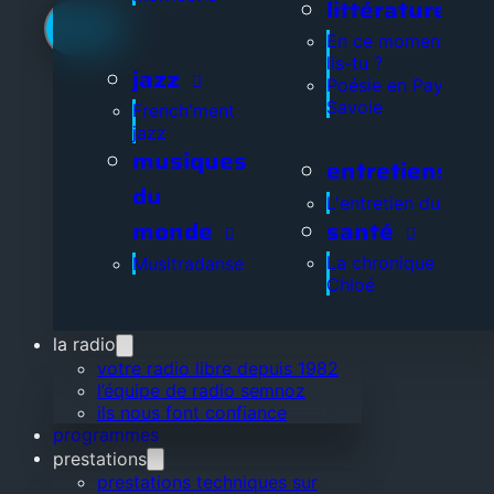
littérature
En ce moment, que
lis-tu ?
jazz
Poésie en Pays de
Savoie
French'ment
jazz
musiques
entretiens
du
L'entretien du jour
santé
monde
La chronique de
Musitradanse
Chloé
la radio
votre radio libre depuis 1982
l’équipe de radio semnoz
ils nous font confiance
programmes
prestations
prestations techniques sur