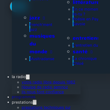
littérature
En ce moment, que
lis-tu ?
jazz
Poésie en Pays de
Savoie
French'ment
jazz
musiques
entretiens
du
L'entretien du jour
santé
monde
La chronique de
Musitradanse
Chloé
la radio
votre radio libre depuis 1982
l’équipe de radio semnoz
ils nous font confiance
programmes
prestations
prestations techniques sur