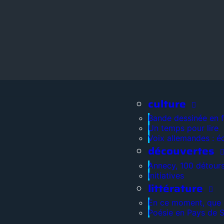
culture
Bande dessinée en 
Un temps pour lire
Voix allemandes : é
découvertes
Annecy, 100 détour
Initiatives
littérature
En ce moment, que l
Poésie en Pays de 