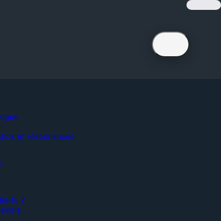
fugue
chos et résonnances
s
is-tu ?
Savoie