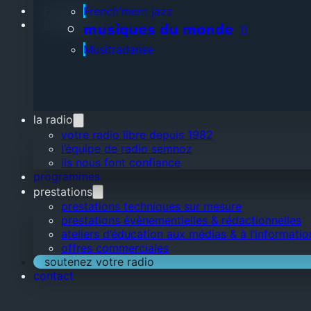
Facebook
French'ment jazz
Instagram
musiques du monde
Musitradanse
la radio
votre radio libre depuis 1982
l’équipe de radio semnoz
ils nous font confiance
programmes
prestations
prestations techniques sur mesure
prestations évènementielles & rédactionnelles
ateliers d’éducation aux médias & à l’informatio
offres commerciales
soutenez votre radio
contact