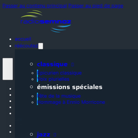
Passer au contenu principal
Passer au pied de page
accueil
réécoutez
classique
Épicurien classique
Voix plurielles
émissions spéciales
Accueil
Réécoutez
Fête de la musique
La radio
Hommage à Ennio Morricone
Grille des programmes
Adhérez, soutenez, devenez
partenaire
Nos partenaires
Contactez-nous
jazz