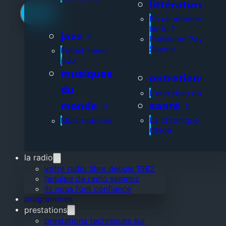
littérature
En ce moment, que
lis-tu ?
jazz
Poésie en Pays de
Savoie
French'ment
jazz
musiques
entretiens
du
L'entretien du jour
santé
monde
La chronique de
Musitradanse
Chloé
la radio
votre radio libre depuis 1982
l’équipe de radio semnoz
ils nous font confiance
programmes
prestations
prestations techniques sur