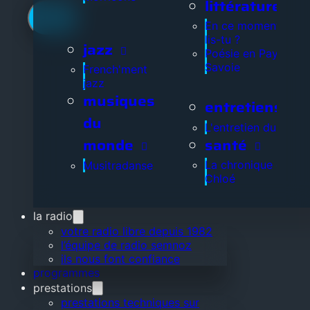
littérature
En ce moment, que
lis-tu ?
jazz
Poésie en Pays de
Savoie
French'ment
jazz
musiques
entretiens
du
L'entretien du jour
santé
monde
La chronique de
Musitradanse
Chloé
la radio
votre radio libre depuis 1982
l’équipe de radio semnoz
ils nous font confiance
programmes
prestations
prestations techniques sur