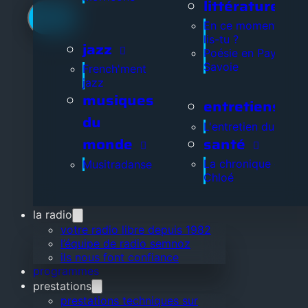
littérature
En ce moment, que
lis-tu ?
jazz
Poésie en Pays de
Savoie
French'ment
jazz
musiques
entretiens
du
L'entretien du jour
santé
monde
La chronique de
Musitradanse
Chloé
la radio
votre radio libre depuis 1982
l’équipe de radio semnoz
ils nous font confiance
programmes
prestations
prestations techniques sur