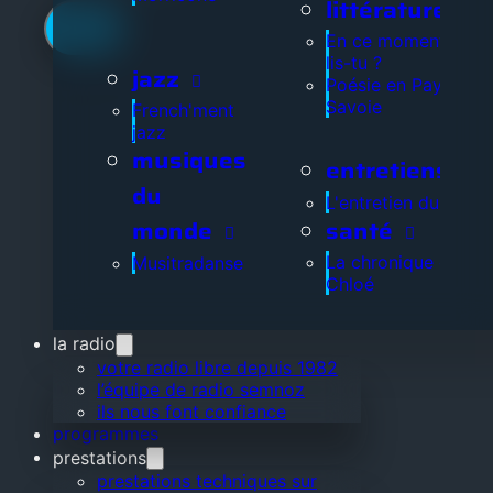
littérature
En ce moment, que
lis-tu ?
jazz
Poésie en Pays de
Savoie
French'ment
jazz
musiques
entretiens
du
L'entretien du jour
santé
monde
La chronique de
Musitradanse
Chloé
la radio
votre radio libre depuis 1982
l’équipe de radio semnoz
ils nous font confiance
programmes
prestations
prestations techniques sur